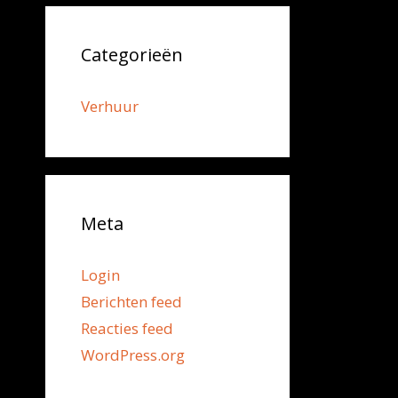
Categorieën
Verhuur
Meta
Login
Berichten feed
Reacties feed
WordPress.org