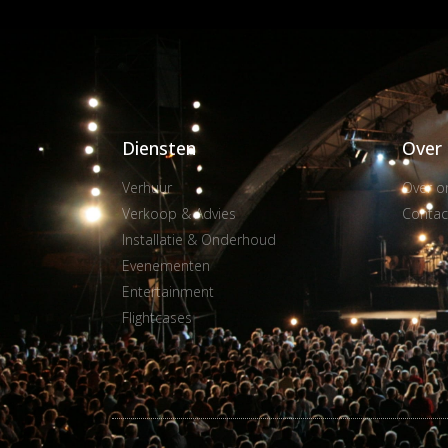
Diensten
Over
Verhuur
Over o
Verkoop & Advies
Contac
Installatie & Onderhoud
Evenementen
Entertainment
Flightcases