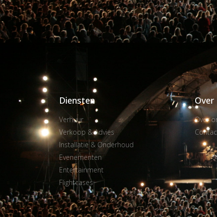
Diensten
Over
Verhuur
Over o
Verkoop & Advies
Contac
Installatie & Onderhoud
Evenementen
Entertainment
Flightcases