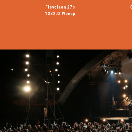
Flevolaan 27b
1382JX Weesp