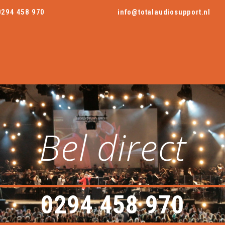
0294 458 970
info@totalaudiosupport.nl
Bel direct
0294 458 970