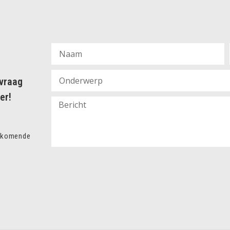
nvraag
er!
enkomende