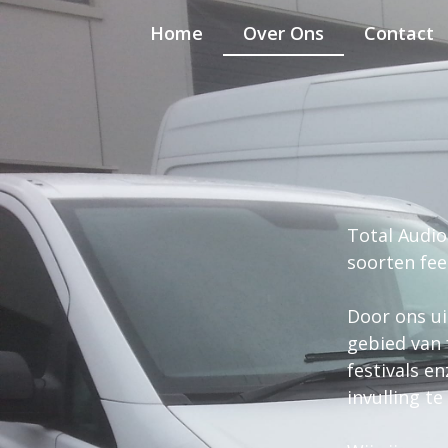
Home
Over Ons
Contact
Total Audio
soorten fe
Door ons u
gebied van 
festivals en
invulling t