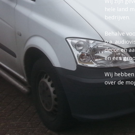
Wij zijn ge
hele land m
bedrijven.
Behalve voo
o.a. audiov
decor en aa
en een groo
Wij hebben
over de mo