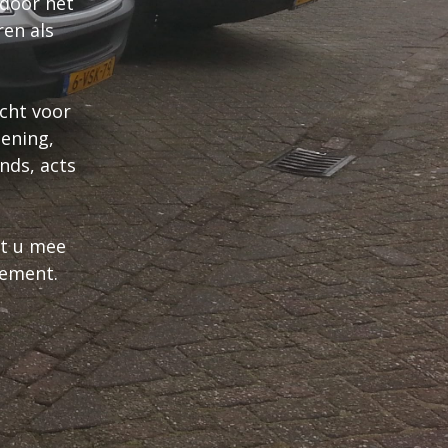
 door het
ren als
echt voor
iening,
nds, acts
et u mee
nement.