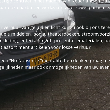
vestigd centraal in het midden van Nederland en zijn
aar ook daarbuiten werkzaam voor zowel particulie
r verhuur van geluid en licht kunt u ook bij ons ter
isuele middelen, podia, theaterdoeken, stroomvoorz
nkleding, entertainment, presentatiematerialen, ba
t assortiment artikelen voor losse verhuur.
 een “No Nonsense “mentaliteit en denken graag m
gelijkheden maar ook onmogelijkheden van uw eve