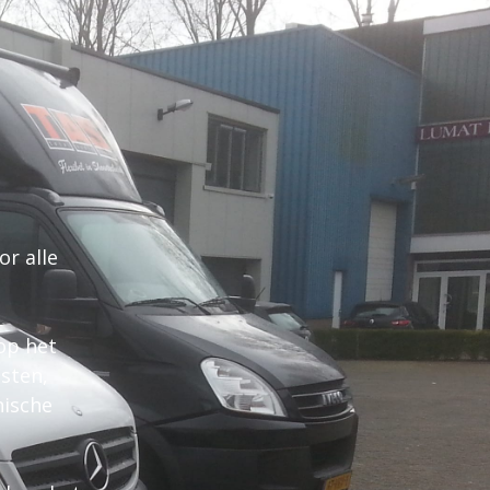
or alle
op het
msten,
nische