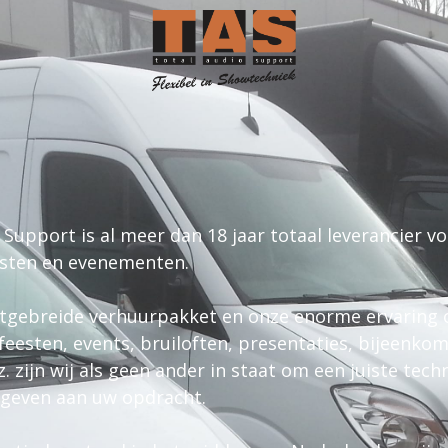
 Support is al meer dan 18 jaar totaal leverancier vo
esten en evenementen.
itgebreide verhuurpakket en onze enorme ervaring 
feesten, events, bruiloften, presentaties, bijeenko
z. zijn wij als geen ander in staat om een juiste tech
e geven aan uw opdracht.